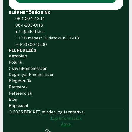
ELÉRHETŐSÉGEINK
06-1-204-4394
06-1-203-0113
info@btkkft.hu
1117 Budapest, Budafoki út 111-113.
H-P: 07.00-15.00
FELFEDEZÉS
Kezdőlap
Rólunk
Csavarkompresszor
Dugattyús kompresszor
Kiegészítők
Partnerek
Referenciák
Blog
Kapcsolat
© 2025 BTK KFT. minden jog fenntartva.
Jogi Információk
ÁSZF