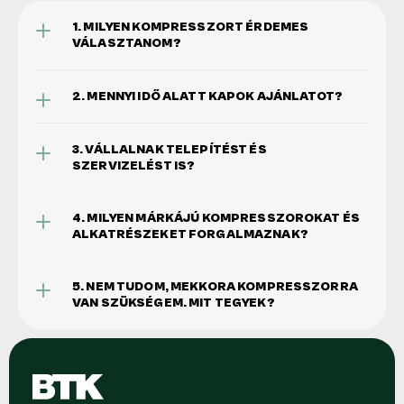
1. MILYEN KOMPRESSZORT ÉRDEMES 
VÁLASZTANOM?
2. MENNYI IDŐ ALATT KAPOK AJÁNLATOT?
3. VÁLLALNAK TELEPÍTÉST ÉS 
SZERVIZELÉST IS?
4. MILYEN MÁRKÁJÚ KOMPRESSZOROKAT ÉS 
ALKATRÉSZEKET FORGALMAZNAK?
5. NEM TUDOM, MEKKORA KOMPRESSZORRA 
VAN SZÜKSÉGEM. MIT TEGYEK?