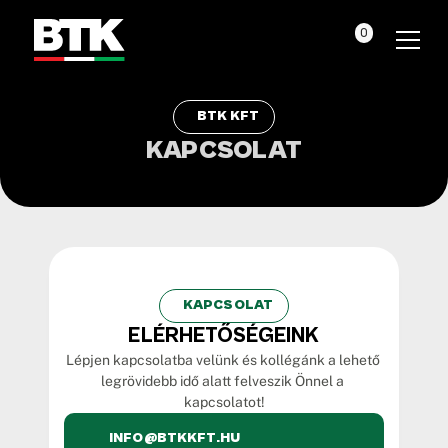
0
BTK KFT
KAPCSOLAT
KAPCSOLAT
ELÉRHETŐSÉGEINK
Lépjen kapcsolatba velünk és kollégánk a lehető 
legrövidebb idő alatt felveszik Önnel a 
kapcsolatot!
INFO@BTKKFT.HU