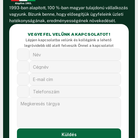
1993-ban alapított, 100 %-ban magyar tulajdonú vállalkozás 
vagyunk. Bízunk benne, hogy elősegítjük ügyfeleink üzleti 
hatékonyságának, eredményességének növekedését.
VEGYE FEL VELÜNK A KAPCSOLATOT!
Lépjen kapcsolatba velünk és kollégánk a lehető 
legrövidebb idő alatt felveszik Önnel a kapcsolatot
Küldés