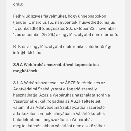
óráig
Felhívjuk szíves figyelmüket, hogy ünnepnapokon 
(január 1., március 15., nagypéntek, húsvéthétfő, május 
1., pünkösdhétfő, augusztus 20., október 23., november 
1. és december 25-26.) az ügyfélszolgálat nem elérhető.
BTK és az ügyfélszolgálat elektronikus elérhetősége:
info@btkkft.hu
3.§ A Webáruház használatával kapcsolatos 
megkötések
3.1. A Webáruházat csak az ÁSZF feltételeit és az 
Adatvédelmi Szabályzatot elfogadó személy 
használhatja. Azaz a Webáruház használata során a 
Vásárlónak el kell fogadnia az ÁSZF feltételeit, 
valamint az Adatvédelmi Szabályzatban szereplő 
adatkezelést. Ennek hiányában a Vásárló köteles 
haladéktalanul megszakítani a Webáruház 
megtekintését, abban vásárlást nem eszközölhet.