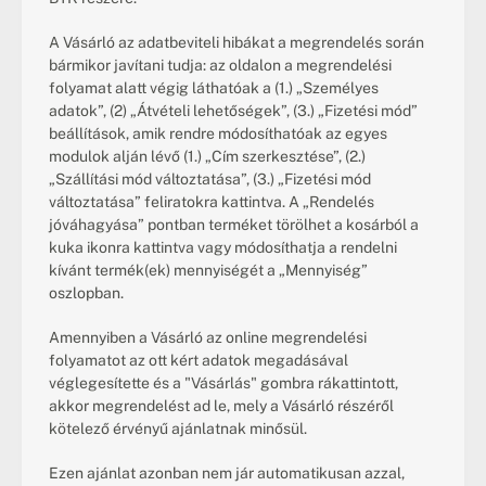
A Vásárló az adatbeviteli hibákat a megrendelés során 
bármikor javítani tudja: az oldalon a megrendelési 
folyamat alatt végig láthatóak a (1.) „Személyes 
adatok”, (2) „Átvételi lehetőségek”, (3.) „Fizetési mód” 
beállítások, amik rendre módosíthatóak az egyes 
modulok alján lévő (1.) „Cím szerkesztése”, (2.) 
„Szállítási mód változtatása”, (3.) „Fizetési mód 
változtatása” feliratokra kattintva. A „Rendelés 
jóváhagyása” pontban terméket törölhet a kosárból a 
kuka ikonra kattintva vagy módosíthatja a rendelni 
kívánt termék(ek) mennyiségét a „Mennyiség” 
oszlopban.
Amennyiben a Vásárló az online megrendelési 
folyamatot az ott kért adatok megadásával 
véglegesítette és a "Vásárlás" gombra rákattintott, 
akkor megrendelést ad le, mely a Vásárló részéről 
kötelező érvényű ajánlatnak minősül.
Ezen ajánlat azonban nem jár automatikusan azzal, 