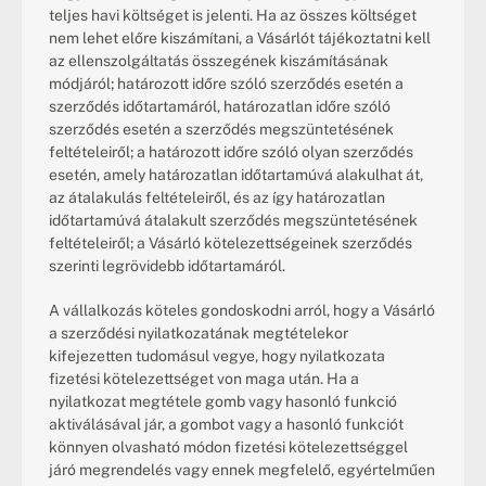
teljes havi költséget is jelenti. Ha az összes költséget 
nem lehet előre kiszámítani, a Vásárlót tájékoztatni kell 
az ellenszolgáltatás összegének kiszámításának 
módjáról; határozott időre szóló szerződés esetén a 
szerződés időtartamáról, határozatlan időre szóló 
szerződés esetén a szerződés megszüntetésének 
feltételeiről; a határozott időre szóló olyan szerződés 
esetén, amely határozatlan időtartamúvá alakulhat át, 
az átalakulás feltételeiről, és az így határozatlan 
időtartamúvá átalakult szerződés megszüntetésének 
feltételeiről; a Vásárló kötelezettségeinek szerződés 
szerinti legrövidebb időtartamáról.
A vállalkozás köteles gondoskodni arról, hogy a Vásárló 
a szerződési nyilatkozatának megtételekor
kifejezetten tudomásul vegye, hogy nyilatkozata 
fizetési kötelezettséget von maga után. Ha a 
nyilatkozat megtétele gomb vagy hasonló funkció 
aktiválásával jár, a gombot vagy a hasonló funkciót 
könnyen olvasható módon fizetési kötelezettséggel 
járó megrendelés vagy ennek megfelelő, egyértelműen 