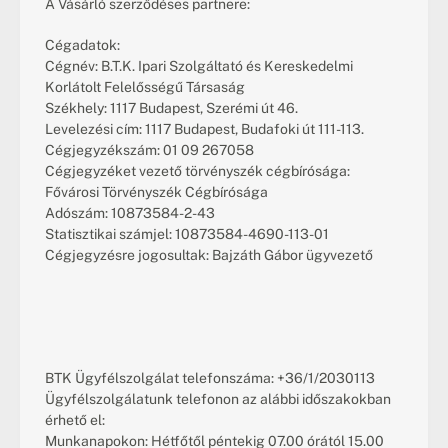
A Vásárló szerződéses partnere:
Cégadatok:
Cégnév: B.T.K. Ipari Szolgáltató és Kereskedelmi 
Korlátolt Felelősségű Társaság
Székhely: 1117 Budapest, Szerémi út 46.
Levelezési cím: 1117 Budapest, Budafoki út 111-113.
Cégjegyzékszám: 01 09 267058
Cégjegyzéket vezető törvényszék cégbírósága: 
Fővárosi Törvényszék Cégbírósága
Adószám: 10873584-2-43
Statisztikai számjel: 10873584-4690-113-01
Cégjegyzésre jogosultak: Bajzáth Gábor ügyvezető
BTK Ügyfélszolgálat telefonszáma: +36/1/2030113
Ügyfélszolgálatunk telefonon az alábbi időszakokban 
érhető el:
Munkanapokon: Hétfőtől péntekig 07.00 órától 15.00 