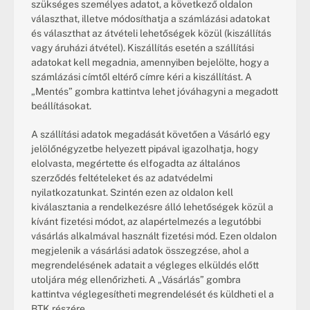
szükséges személyes adatot, a következő oldalon 
választhat, illetve módosíthatja a számlázási adatokat 
és választhat az átvételi lehetőségek közül (kiszállítás 
vagy áruházi átvétel). Kiszállítás esetén a szállítási 
adatokat kell megadnia, amennyiben bejelölte, hogy a 
számlázási címtől eltérő címre kéri a kiszállítást. A 
„Mentés” gombra kattintva lehet jóváhagyni a megadott 
beállításokat.
A szállítási adatok megadását követően a Vásárló egy 
jelölőnégyzetbe helyezett pipával igazolhatja, hogy 
elolvasta, megértette és elfogadta az általános 
szerződés feltételeket és az adatvédelmi 
nyilatkozatunkat. Szintén ezen az oldalon kell 
kiválasztania a rendelkezésre álló lehetőségek közül a 
kívánt fizetési módot, az alapértelmezés a legutóbbi 
vásárlás alkalmával használt fizetési mód. Ezen oldalon 
megjelenik a vásárlási adatok összegzése, ahol a 
megrendelésének adatait a végleges elküldés előtt 
utoljára még ellenőrizheti. A „Vásárlás” gombra 
kattintva véglegesítheti megrendelését és küldheti el a 
BTK részére.