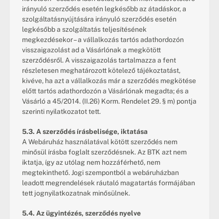
irányuló szerződés esetén legkésőbb az átadáskor, a 
szolgáltatásnyújtására irányuló szerződés esetén 
legkésőbb a szolgáltatás teljesítésének 
megkezdésekor – a vállalkozás tartós adathordozón 
visszaigazolást ad a Vásárlónak a megkötött 
szerződésről. A visszaigazolás tartalmazza a fent 
részletesen meghatározott kötelező tájékoztatást, 
kivéve, ha azt a vállalkozás már a szerződés megkötése 
előtt tartós adathordozón a Vásárlónak megadta; és a 
Vásárló a 45/2014. (II.26) Korm. Rendelet 29. § m) pontja 
szerinti nyilatkozatot tett.
5.3. A szerződés írásbelisége, iktatása
A Webáruház használatával kötött szerződés nem 
minősül írásba foglalt szerződésnek. Az BTK azt nem 
iktatja, így az utólag nem hozzáférhető, nem 
megtekinthető. Jogi szempontból a webáruházban 
leadott megrendelések ráutaló magatartás formájában 
tett jognyilatkozatnak minősülnek.
5.4. Az ügyintézés, szerződés nyelve