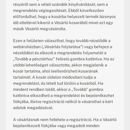
részéről sem a vételi szándék kinyilvánítását, sem a 
megrendelés véglegesítését. Ebből következően 
előfordulhat, hogy a kosárba helyezett termék bizonyos 
idő elteltével kikerül a Vásárló kosarából mivel azt egy 
másik Vásárló megvásárolta.
Ezen a felületen választhat, hogy tovább nézelődik a 
webáruházban („Vásárlás folytatása”) vagy befejezi a 
nézelődést és elkezdi a megrendelés folyamatát a 
„Tovább a pénztárhoz” feliratú gombra kattintva. Ha az 
utóbbi lehetőséget választotta, akkor megjelenik a 
kosár tartalma, ahol leellenőrizheti kosarának 
tartalmát. A kosár oldalon módosítani tudja a 
megrendelést, és tételt tud törölni a kosárból. Ha 
mindent rendben talált, akkor a „Tovább” gombra 
kattintva elkezdheti a megrendelést és bejelentkezhet 
fiókjába, illetve regisztráció nélkül is vásárolhat a kért 
adatok megadásával.
A vásárlásnak nem feltétele a regisztráció. Ha a Vásárló 
bejelentkezett fiókjába vagy megadott minden 