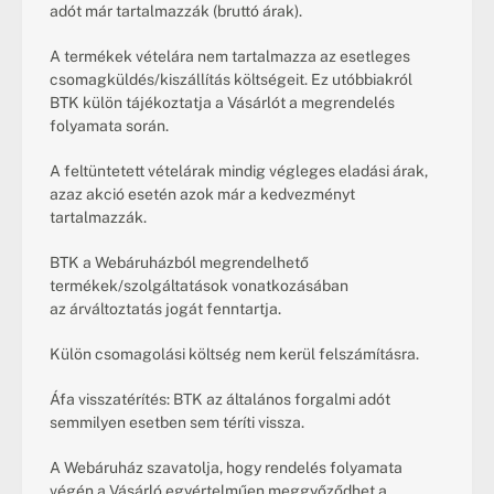
adót már tartalmazzák (bruttó árak).
A termékek vételára nem tartalmazza az esetleges 
csomagküldés/kiszállítás költségeit. Ez utóbbiakról 
BTK külön tájékoztatja a Vásárlót a megrendelés 
folyamata során.
A feltüntetett vételárak mindig végleges eladási árak, 
azaz akció esetén azok már a kedvezményt 
tartalmazzák.
BTK a Webáruházból megrendelhető 
termékek/szolgáltatások vonatkozásában 
az árváltoztatás jogát fenntartja.
Külön csomagolási költség nem kerül felszámításra.
Áfa visszatérítés: BTK az általános forgalmi adót 
semmilyen esetben sem téríti vissza.
A Webáruház szavatolja, hogy rendelés folyamata 
végén a Vásárló egyértelműen meggyőződhet a 