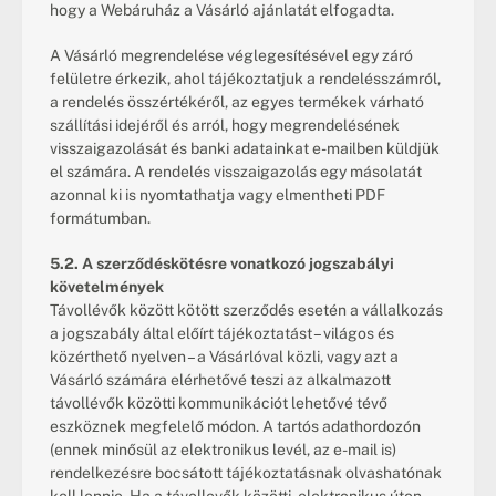
hogy a Webáruház a Vásárló ajánlatát elfogadta.
A Vásárló megrendelése véglegesítésével egy záró 
felületre érkezik, ahol tájékoztatjuk a rendelésszámról, 
a rendelés összértékéről, az egyes termékek várható 
szállítási idejéről és arról, hogy megrendelésének 
visszaigazolását és banki adatainkat e-mailben küldjük 
el számára. A rendelés visszaigazolás egy másolatát 
azonnal ki is nyomtathatja vagy elmentheti PDF 
formátumban.
5.2. A szerződéskötésre vonatkozó jogszabályi 
követelmények
Távollévők között kötött szerződés esetén a vállalkozás 
a jogszabály által előírt tájékoztatást – világos és 
közérthető nyelven – a Vásárlóval közli, vagy azt a 
Vásárló számára elérhetővé teszi az alkalmazott 
távollévők közötti kommunikációt lehetővé tévő 
eszköznek megfelelő módon. A tartós adathordozón 
(ennek minősül az elektronikus levél, az e-mail is) 
rendelkezésre bocsátott tájékoztatásnak olvashatónak 