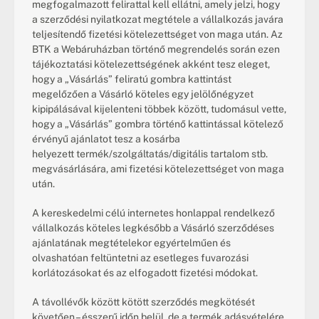
megfogalmazott felirattal kell ellátni, amely jelzi, hogy 
a szerződési nyilatkozat megtétele a vállalkozás javára 
teljesítendő fizetési kötelezettséget von maga után. Az 
BTK a Webáruházban történő megrendelés során ezen 
tájékoztatási kötelezettségének akként tesz eleget, 
hogy a „Vásárlás” feliratú gombra kattintást 
megelőzően a Vásárló köteles egy jelölőnégyzet 
kipipálásával kijelenteni többek között, tudomásul vette, 
hogy a „Vásárlás” gombra történő kattintással kötelező 
érvényű ajánlatot tesz a kosárba 
helyezett termék/szolgáltatás/digitális tartalom stb. 
megvásárlására, ami fizetési kötelezettséget von maga 
után.
A kereskedelmi célú internetes honlappal rendelkező 
vállalkozás köteles legkésőbb a Vásárló szerződéses 
ajánlatának megtételekor egyértelműen és 
olvashatóan feltüntetni az esetleges fuvarozási 
korlátozásokat és az elfogadott fizetési módokat.
A távollévők között kötött szerződés megkötését 
követően – ésszerű időn belül, de a termék adásvételére 