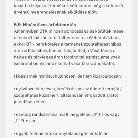
kosárba helyezett termékek vételáráról még a kötelező 
érvényű megrendelésének elküldése előtt.
5.9. Hibás/téves árfeltüntetés
Amennyiben BTK minden gondossága és körültekintése 
ellenére hibás ár kerül feltüntetésre a Webáruházban, 
akkor BTK nem köteles a terméket/szolgáltatást hibás 
áron értékesíteni, hanem felajánlhatja Vásárlónak a 
helyes és tényleges áron történő teljesítést, amelynek 
ismeretében Vásárló elállhat vásárlási szándékától.
Hibás árnak minősül különösen, de nem kizárólagosan:
• nyilvánvalóan téves, irreális ár, ami az érintett termék / 
szolgáltatás közismert, általánosan elfogadott árától 
jelentősen eltér;
• esetleg rendszerhiba miatt megjelenő „0” Ft-os vagy 
„1” Ft-os ár;
• egyéb feltűnő értékaránytalanságot mutató ár