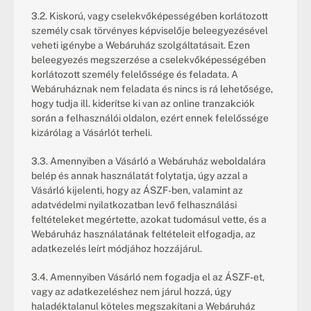
3.2. Kiskorú, vagy cselekvőképességében korlátozott 
személy csak törvényes képviselője beleegyezésével 
veheti igénybe a Webáruház szolgáltatásait. Ezen 
beleegyezés megszerzése a cselekvőképességében 
korlátozott személy felelőssége és feladata. A 
Webáruháznak nem feladata és nincs is rá lehetősége, 
hogy tudja ill. kiderítse ki van az online tranzakciók 
során a felhasználói oldalon, ezért ennek felelőssége 
kizárólag a Vásárlót terheli.
3.3. Amennyiben a Vásárló a Webáruház weboldalára 
belép és annak használatát folytatja, úgy azzal a 
Vásárló kijelenti, hogy az ÁSZF-ben, valamint az 
adatvédelmi nyilatkozatban levő felhasználási 
feltételeket megértette, azokat tudomásul vette, és a 
Webáruház használatának feltételeit elfogadja, az 
adatkezelés leírt módjához hozzájárul.
3.4. Amennyiben Vásárló nem fogadja el az ÁSZF-et, 
vagy az adatkezeléshez nem járul hozzá, úgy 
haladéktalanul köteles megszakítani a Webáruház 