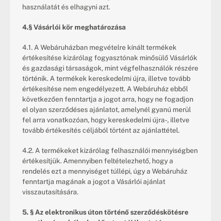
használatát és elhagyni azt.
4.§ Vásárlói kör meghatározása
4.1. A Webáruházban megvételre kínált termékek 
értékesítése kizárólag fogyasztónak minősülő Vásárlók 
és gazdasági társaságok, mint végfelhasználók részére 
történik. A termékek kereskedelmi újra, illetve tovább 
értékesítése nem engedélyezett. A Webáruház ebből 
következően fenntartja a jogot arra, hogy ne fogadjon 
el olyan szerződéses ajánlatot, amelynél gyanú merül 
fel arra vonatkozóan, hogy kereskedelmi újra-, illetve 
tovább értékesítés céljából történt az ajánlattétel.
4.2. A termékeket kizárólag felhasználói mennyiségben 
értékesítjük. Amennyiben feltételezhető, hogy a 
rendelés ezt a mennyiséget túllépi, úgy a Webáruház 
fenntartja magának a jogot a Vásárlói ajánlat 
visszautasítására.
5. § Az elektronikus úton történő szerződéskötésre 