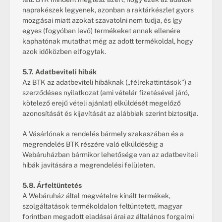
naprakészek legyenek, azonban a raktárkészlet gyors 
mozgásai miatt azokat szavatolni nem tudja, és így 
egyes (fogyóban levő) termékeket annak ellenére 
kaphatónak mutathat még az adott termékoldal, hogy 
azok időközben elfogytak.
5.7. Adatbeviteli hibák
Az BTK az adatbeviteli hibáknak („félrekattintások”) a 
szerződéses nyilatkozat (ami vételár fizetésével járó, 
kötelező erejű vételi ajánlat) elküldését megelőző 
azonosítását és kijavítását az alábbiak szerint biztosítja.
A Vásárlónak a rendelés bármely szakaszában és a 
megrendelés BTK részére való elküldéséig a 
Webáruházban bármikor lehetősége van az adatbeviteli 
hibák javítására a megrendelési felületen.
5.8. Árfeltüntetés
A Webáruház által megvételre kínált termékek, 
szolgáltatások termékoldalon feltüntetett, magyar 
forintban megadott eladásai árai az általános forgalmi 