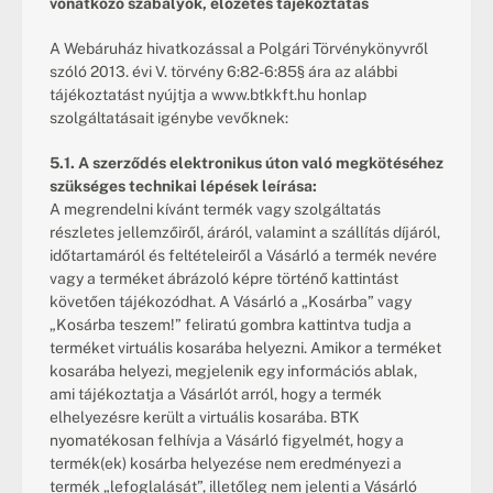
vonatkozó szabályok, előzetes tájékoztatás
A Webáruház hivatkozással a Polgári Törvénykönyvről 
szóló 2013. évi V. törvény 6:82-6:85§ ára az alábbi 
tájékoztatást nyújtja a 
www.btkkft.hu
 honlap 
szolgáltatásait igénybe vevőknek:
5.1. A szerződés elektronikus úton való megkötéséhez 
szükséges technikai lépések leírása:
A megrendelni kívánt termék vagy szolgáltatás 
részletes jellemzőiről, áráról, valamint a szállítás díjáról, 
időtartamáról és feltételeiről a Vásárló a termék nevére 
vagy a terméket ábrázoló képre történő kattintást 
követően tájékozódhat. A Vásárló a „Kosárba” vagy 
„Kosárba teszem!” feliratú gombra kattintva tudja a 
terméket virtuális kosarába helyezni. Amikor a terméket 
kosarába helyezi, megjelenik egy információs ablak, 
ami tájékoztatja a Vásárlót arról, hogy a termék 
elhelyezésre került a virtuális kosarába. BTK 
nyomatékosan felhívja a Vásárló figyelmét, hogy a 
termék(ek) kosárba helyezése nem eredményezi a 
termék „lefoglalását”, illetőleg nem jelenti a Vásárló 