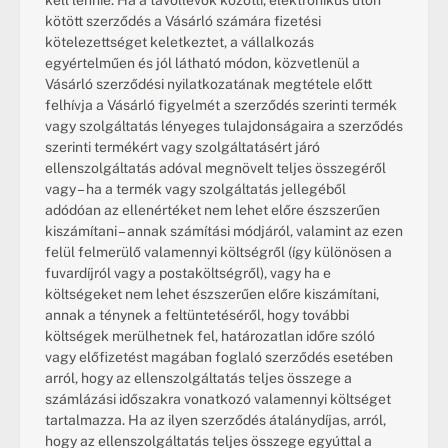
kell lennie. Ha a távollevők közötti, elektronikus úton 
kötött szerződés a Vásárló számára fizetési 
kötelezettséget keletkeztet, a vállalkozás 
egyértelműen és jól látható módon, közvetlenül a 
Vásárló szerződési nyilatkozatának megtétele előtt 
felhívja a Vásárló figyelmét a szerződés szerinti termék 
vagy szolgáltatás lényeges tulajdonságaira a szerződés 
szerinti termékért vagy szolgáltatásért járó 
ellenszolgáltatás adóval megnövelt teljes összegéről 
vagy – ha a termék vagy szolgáltatás jellegéből 
adódóan az ellenértéket nem lehet előre észszerűen 
kiszámítani – annak számítási módjáról, valamint az ezen 
felül felmerülő valamennyi költségről (így különösen a 
fuvardíjról vagy a postaköltségről), vagy ha e 
költségeket nem lehet észszerűen előre kiszámítani, 
annak a ténynek a feltüntetéséről, hogy további 
költségek merülhetnek fel, határozatlan időre szóló 
vagy előfizetést magában foglaló szerződés esetében 
arról, hogy az ellenszolgáltatás teljes összege a 
számlázási időszakra vonatkozó valamennyi költséget 
tartalmazza. Ha az ilyen szerződés átalánydíjas, arról, 
hogy az ellenszolgáltatás teljes összege egyúttal a 