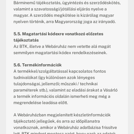
Bárminemű tájékoztatás, ügyintézés és szerződéskötés, 
valamint a szavatossági/jótállási eljárás nyelve a 
magyar. A szerződés megkötése is kizárólag magyar 
nyelven történik, arra Magyarország joga az irányadó.
5.5. Magatartási kódexre vonatkozó előzetes 
tájékoztatás
Az BTK, illetve a Webáruház nem vetette alá magát 
semmilyen magatartási kódex rendelkezéseinek.
5.6. Termékinformációk
A termékkel/szolgáltatással kapcsolatos fontos 
tudnivalókat (így különösen azok lényeges 
tulajdonságai, jellemzői; műszaki / technikai 
paraméterek stb.), valamint az eladási árakat a Vásárló 
a termék információs oldalán ismerheti meg még a 
megrendelése leadása előtt.
A Webáruházban megjelenített készletinformációk 
tájékoztató jellegűek, és arra az időpillanatra 
vonatkoznak, amikor a Webáruház adatbázisa frissítve 
lett. BTK mindent megtesz azért, hogy ezek az adatok 