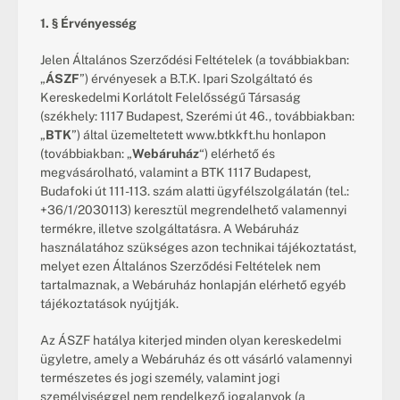
1. § Érvényesség
Jelen Általános Szerződési Feltételek (a továbbiakban: 
„
ÁSZF
”) érvényesek a B.T.K. Ipari Szolgáltató és 
Kereskedelmi Korlátolt Felelősségű Társaság 
(székhely: 1117 Budapest, Szerémi út 46., továbbiakban: 
„
BTK
”) által üzemeltetett 
www.btkkft.hu
 honlapon 
(továbbiakban: „
Webáruház
“) elérhető és 
megvásárolható, valamint a BTK 1117 Budapest, 
Budafoki út 111-113. szám alatti ügyfélszolgálatán (tel.: 
+36/1/2030113) keresztül megrendelhető valamennyi 
termékre, illetve szolgáltatásra. A Webáruház 
használatához szükséges azon technikai tájékoztatást, 
melyet ezen Általános Szerződési Feltételek nem 
tartalmaznak, a Webáruház honlapján elérhető egyéb 
tájékoztatások nyújtják.
Az ÁSZF hatálya kiterjed minden olyan kereskedelmi 
ügyletre, amely a Webáruház és ott vásárló valamennyi 
természetes és jogi személy, valamint jogi 
személyiséggel nem rendelkező jogalanyok (a 