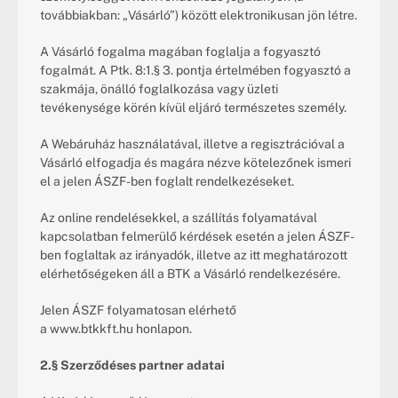
továbbiakban: „Vásárló”) között elektronikusan jön létre.
A Vásárló fogalma magában foglalja a fogyasztó 
fogalmát. A Ptk. 8:1.§ 3. pontja értelmében fogyasztó a 
szakmája, önálló foglalkozása vagy üzleti 
tevékenysége körén kívül eljáró természetes személy.
A Webáruház használatával, illetve a regisztrációval a 
Vásárló elfogadja és magára nézve kötelezőnek ismeri 
el a jelen ÁSZF-ben foglalt rendelkezéseket.
Az online rendelésekkel, a szállítás folyamatával 
kapcsolatban felmerülő kérdések esetén a jelen ÁSZF-
ben foglaltak az irányadók, illetve az itt meghatározott 
elérhetőségeken áll a BTK a Vásárló rendelkezésére.
Jelen ÁSZF folyamatosan elérhető 
a 
www.btkkft.hu
 honlapon.
2.§ Szerződéses partner adatai