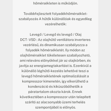
hőmérsékleten is működjön.

Továbbfejlesztett folyadékhőmérséklet-
szabályozás A hűtők különállóak és egyedileg 
vezérelhetők:

Levegő / Levegő és levegő / Olaj

DCT - VSD : Az olajhűtő ventilátora inverteres 
vezérlésű, és dinamikusan szabályozza a 
folyadék hőmérsékletét. Ily módon az 
olajhőmérséklet tökéletesen szabályozható, 
ami releváns előnyökkel jár az olajkörben, és 
javítja az energiamegtakarítást is. Ezenkívül a 
különálló léghűtő-kezelés lehetővé teszi a 
levegő hőmérsékletének optimalizálását a 
kompresszor kimenetén, így elkerülhető a 
kondenzáció és kiküszöbölhetők a 
páratartalom okozta károk. Ennek 
következtében a kompresszor után telepített 
szárító az alacsonyabb üzemi terhelés 
szempontjából is előnyös.