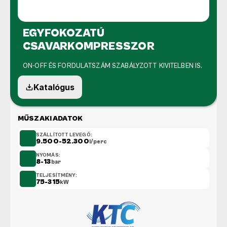
EGYFOKOZATÚ 
CSAVARKOMPRESSZOR
ON-OFF ÉS FORDULATSZÁM SZABÁLYZOTT KIVITELBEN IS.
Katalógus
MŰSZAKI ADATOK
SZÁLLÍTOTT LEVEGŐ:
9.500-52.300
l/perc
NYOMÁS:
8-13
bar
TELJESÍTMÉNY:
75-315
kW