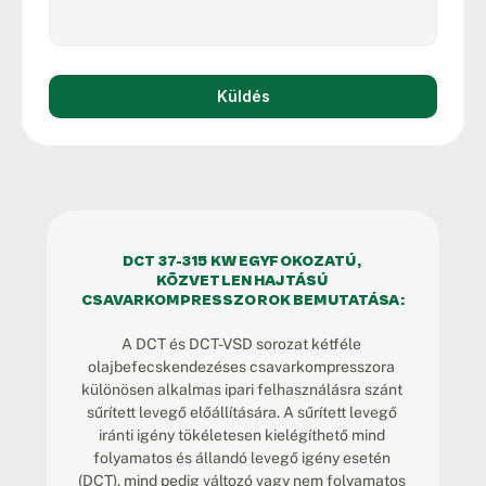
Küldés
DCT 37-315 KW EGYFOKOZATÚ, 
KÖZVETLEN HAJTÁSÚ 
CSAVARKOMPRESSZOROK BEMUTATÁSA:
A DCT és DCT-VSD sorozat kétféle 
olajbefecskendezéses csavarkompresszora 
különösen alkalmas ipari felhasználásra szánt 
sűrített levegő előállítására. A sűrített levegő 
iránti igény tökéletesen kielégíthető mind 
folyamatos és állandó levegő igény esetén 
(DCT), mind pedig változó vagy nem folyamatos 